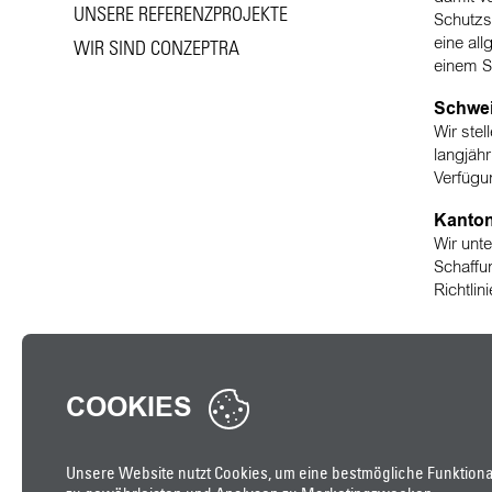
UNSERE REFERENZPROJEKTE
Schutzs
WIR SIND CONZEPTRA
eine al
einem 
Schwei
Wir ste
langjäh
Verfüg
Kanto
Wir unt
Schaffu
Richtlin
COOKIES
Unsere Website nutzt Cookies, um eine bestmögliche Funktional